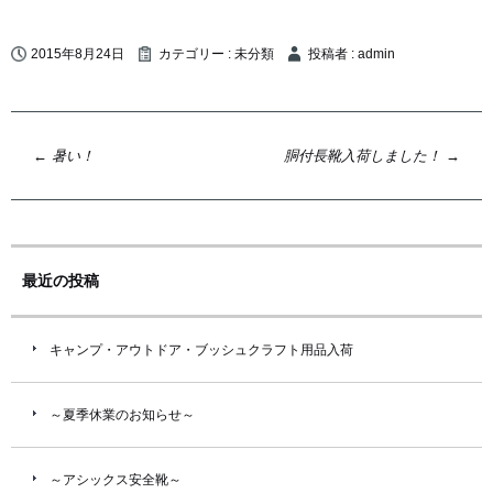
2015年8月24日
カテゴリー :
未分類
投稿者 : admin
投
←
暑い！
胴付長靴入荷しました！
→
稿
ナ
ビ
ゲ
最近の投稿
ー
シ
キャンプ・アウトドア・ブッシュクラフト用品入荷
ョ
ン
～夏季休業のお知らせ～
～アシックス安全靴～