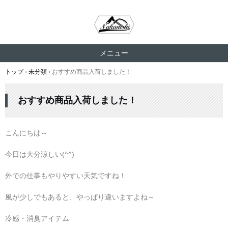
メニュー
コ
トップ
›
未分類
›
おすすめ商品入荷しました！
ン
テ
おすすめ商品入荷しました！
ン
ツ
へ
こんにちは～
ス
キ
今日は大分涼しい(^^)
ッ
プ
外での仕事もやりやすい天気ですね！
風が少しでもあると、やっぱり違いますよね～
冷感・消臭アイテム