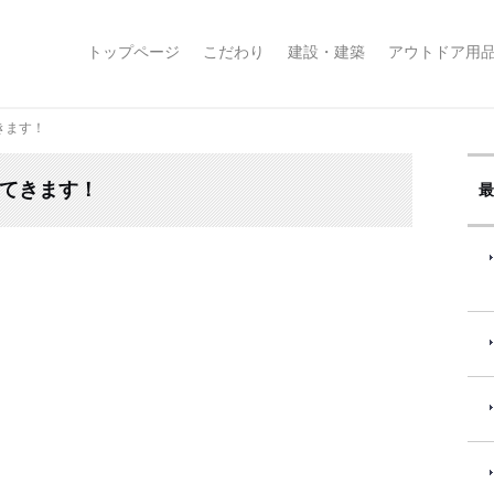
コ
トップページ
こだわり
建設・建築
アウトドア用
ン
テ
ン
きます！
ツ
へ
ってきます！
ス
最
キ
ッ
プ