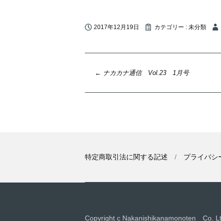
2017年12月19日
カテゴリー :
未分類
投
←
ナカカナ通信 Vol.23 1月号
稿
ナ
ビ
ゲ
ー
シ
特定商取引法に関する記述
プライバシ
ョ
ン
Copyright c Nakanishikanamonoten Co. Ltd.,