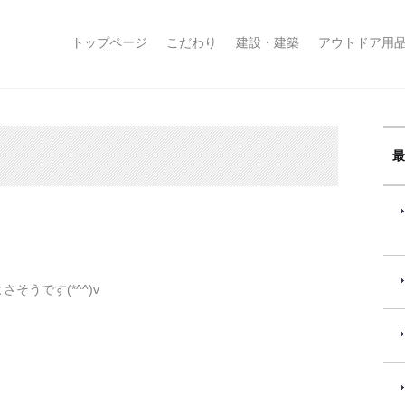
コ
トップページ
こだわり
建設・建築
アウトドア用
ン
テ
ン
ツ
へ
ス
最
キ
ッ
プ
うです(*^^)v