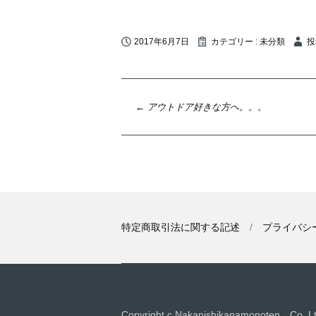
2017年6月7日
カテゴリー :
未分類
投
投
←
アウトドア好きな方へ。。。
稿
ナ
ビ
ゲ
ー
シ
特定商取引法に関する記述
プライバシ
ョ
ン
Copyright c Nakanishikanamonoten Co. Ltd.,