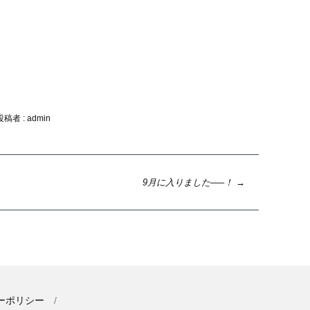
投稿者 : admin
9月に入りました—–！
→
ーポリシー