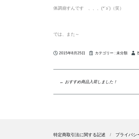
体調崩すんです 、、、(*´з`)（笑）
では、また～
2015年8月25日
カテゴリー :
未分類
投
←
おすすめ商品入荷しました！
稿
ナ
ビ
ゲ
ー
シ
特定商取引法に関する記述
プライバシ