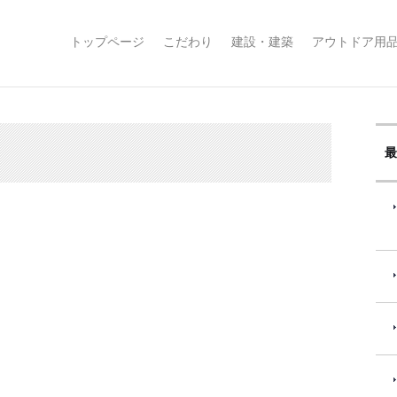
コ
トップページ
こだわり
建設・建築
アウトドア用
ン
テ
ン
ツ
へ
ス
最
キ
ッ
プ