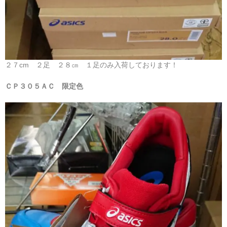
２７cm ２足 ２８㎝ １足のみ入荷しております！
ＣＰ３０５ＡＣ 限定色